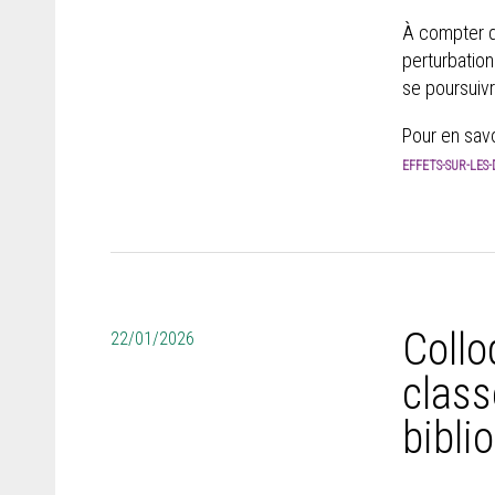
À compter du
perturbation
se poursuivr
Pour en savo
EFFETS-SUR-LES
Collo
22/01/2026
class
bibli