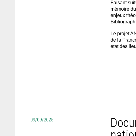
Faisant suit
mémoire du p
enjeux théo
Bibliograph
Le projet A
de la Franc
état des lie
Docum
09/09/2025
natio