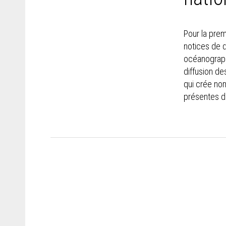
Pour la prem
notices de d
océanographi
diffusion de
qui crée no
présentes da